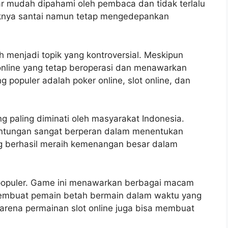
agar mudah dipahami oleh pembaca dan tidak terlalu
iknya santai namun tetap mengedepankan
ih menjadi topik yang kontroversial. Meskipun
 online yang tetap beroperasi dan menawarkan
 populer adalah poker online, slot online, dan
g paling diminati oleh masyarakat Indonesia.
runtungan sangat berperan dalam menentukan
 berhasil meraih kemenangan besar dalam
ah populer. Game ini menawarkan berbagai macam
membuat pemain betah bermain dalam waktu yang
karena permainan slot online juga bisa membuat