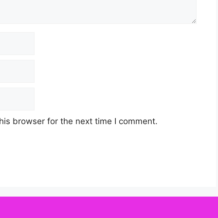
his browser for the next time I comment.