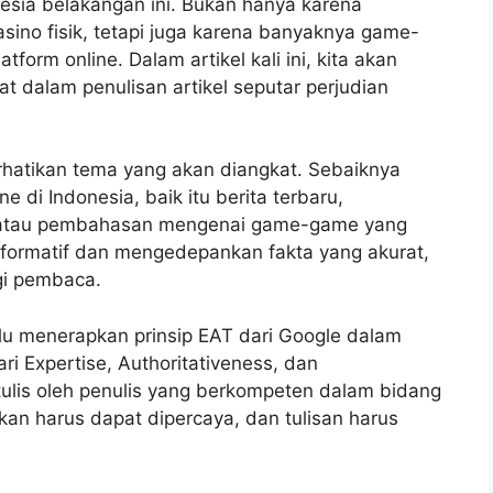
nesia belakangan ini. Bukan hanya karena
sino fisik, tetapi juga karena banyaknya game-
form online. Dalam artikel kali ini, kita akan
t dalam penulisan artikel seputar perjudian
erhatikan tema yang akan diangkat. Sebaiknya
e di Indonesia, baik itu berita terbaru,
e, atau pembahasan mengenai game-game yang
informatif dan mengedepankan fakta yang akurat,
gi pembaca.
rlu menerapkan prinsip EAT dari Google dalam
ari Expertise, Authoritativeness, dan
itulis oleh penulis yang berkompeten dalam bidang
ikan harus dapat dipercaya, dan tulisan harus