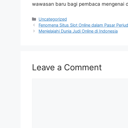
wawasan baru bagi pembaca mengenai dun
Uncategorized
Fenomena Situs Slot Online dalam Pasar Perjud
Menjelajahi Dunia Judi Online di Indonesia
Leave a Comment